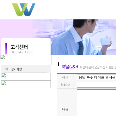
제목
|
작성자
|
내용
|